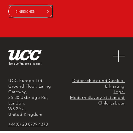
Kontaktieren Sie uns
Nachhaltigkeit
Über uns
Märkte
UCC Europe Ltd,
Datenschutz und Cookie-
Ground Floor, Ealing
Erklärung
Gateway,
Legal
26-30 Uxbridge Rd,
Modern Slavery Statement
London,
Child Labour
W5 2AU,
United Kingdom
+44(0) 20 8799 4370