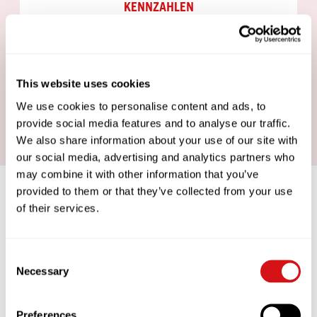
KENNZAHLEN
16 Liter pro Stunde
Chargengröße 2
This website uses cookies
Brühzeit 5 – 7 Minuten
We use cookies to personalise content and ads, to
Warmhaltezeit 1 Stunde
provide social media features and to analyse our traffic.
We also share information about your use of our site with
our social media, advertising and analytics partners who
may combine it with other information that you’ve
provided to them or that they’ve collected from your use
of their services.
COFFEEWORKS
Consent
Necessary
DATA-DRIVEN APPROACH TO COFFEE
Selection
EXCELLENCE
We want you to take as much pride in
Preferences