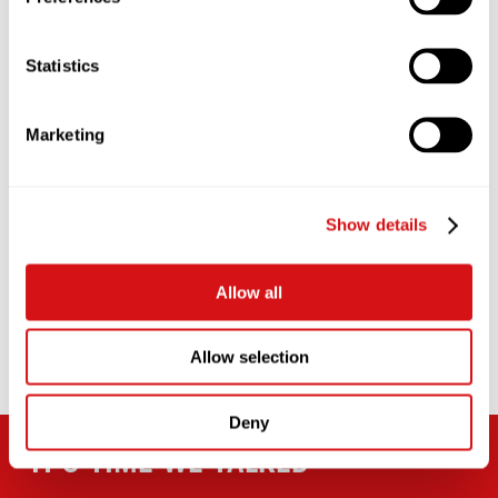
your coffee as we do. That’s why we’ve
created COFFEEWORKS – a unique and
simple data-driven approach to coffee
Statistics
excellence. Its sole purpose is to
ensure you are creating consistently
great coffee, and servings lots of it.
Marketing
Watch the COFFEEWORKS trailer and
take a look at its key features.
Show details
LEARN MORE
Allow all
Allow selection
Deny
IT’S TIME WE TALKED