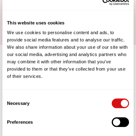
13-Ampere-Stromversorgung, keine
Druckbehälterprüfung erforderlich, hergestellt
in der Schweiz, automatisiertes
Reinigungssystem, austauschbares Modulsystem
This website uses cookies
und geringe Geräuschentwicklung.
We use cookies to personalise content and ads, to
provide social media features and to analyse our traffic.
We also share information about your use of our site with
our social media, advertising and analytics partners who
may combine it with other information that you’ve
provided to them or that they’ve collected from your use
COFFEEWORKS
of their services.
DATA-DRIVEN APPROACH TO COFFEE
EXCELLENCE
Consent
Necessary
Selection
We want you to take as much pride in
your coffee as we do. That’s why we’ve
created COFFEEWORKS – a unique and
Preferences
simple data-driven approach to coffee
excellence. Its sole purpose is to
ensure you are creating consistently