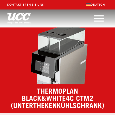
KONTAKTIEREN SIE UNS
DEUTSCH
THERMOPLAN
BLACK&WHITE4C CTM2
(UNTERTHEKENKÜHLSCHRANK)