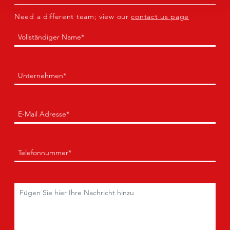
Need a different team; view our
contact us page
Name
(Erforderlich)
Erste
Unternehmen
(Erforderlich)
E-
Mail
(Erforderlich)
Telefon
(Erforderlich)
Kommentare
(Erforderlich)