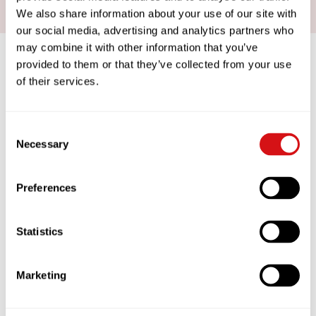
We also share information about your use of our site with
our social media, advertising and analytics partners who
may combine it with other information that you’ve
NORTE DE EUROPA
provided to them or that they’ve collected from your use
of their services.
UCC COFFEE REINO UNIDO E IRLANDA
Consent
2 Bradbourne Drive
Necessary
Selection
Tilbrook
Milton Keynes
MK7 8AT
Preferences
Tel: +44 (0) 1908 275 520
Fax: +44 (0) 1908 648 444
info@ucc-coffee.co.uk
Statistics
UCC COFFEE BENELUX B.V.
Marketing
Koopman Heeresweg 3