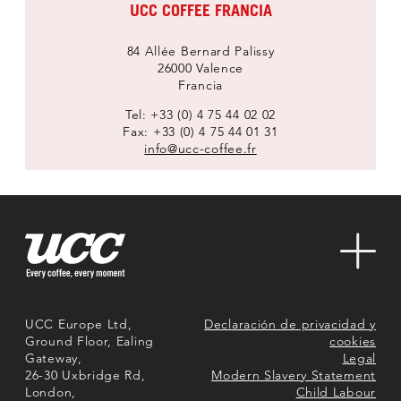
UCC COFFEE FRANCIA
84 Allée Bernard Palissy
26000 Valence
Francia
Tel: +33 (0) 4 75 44 02 02
Fax: +33 (0) 4 75 44 01 31
info@ucc-coffee.fr
Contacta con nosotros
Quiénes somos
Sostenibilidad
Mercados
UCC Europe Ltd,
Declaración de privacidad y
Ground Floor, Ealing
cookies
Gateway,
Legal
26-30 Uxbridge Rd,
Modern Slavery Statement
London,
Child Labour