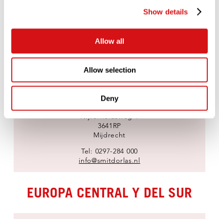
8701 PR Bolsward
Países Bajos
Show details
Apartado de correos 182
8700 AD Bolsward
Allow all
Tel: +31 (0) 515 54 83 33
Fax: +31 (0) 515 57 33 45
customerSupport@ucc-coffee.nl
Allow selection
SMIT & DORLAS
Deny
Nijverheidsweg 1
3641RP
Mijdrecht
Tel: 0297-284 000
info@smitdorlas.nl
EUROPA CENTRAL Y DEL SUR