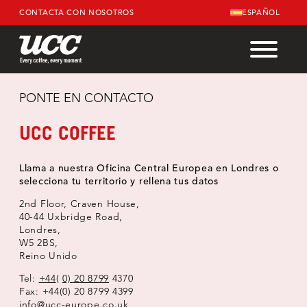
CONTACTA CON NOSOTROS
ESPAÑOL
PONTE EN CONTACTO
UCC COFFEE
Llama a nuestra Oficina Central Europea en Londres o
selecciona tu territorio y rellena tus datos
2nd Floor, Craven House,
40-44 Uxbridge Road,
Londres,
W5 2BS,
Reino Unido
Tel:
+44
(
0) 20 8799
4370
Fax: +44(0) 20 8799 4399
info@ucc-europe.co.uk