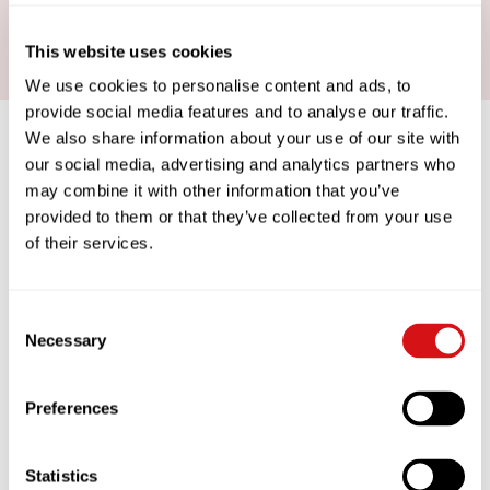
„Energiespar“-Technologie, hergestellt in der
Schweiz und Cool-Touch-Dampflanze.
This website uses cookies
We use cookies to personalise content and ads, to
provide social media features and to analyse our traffic.
We also share information about your use of our site with
our social media, advertising and analytics partners who
may combine it with other information that you’ve
COFFEEWORKS
provided to them or that they’ve collected from your use
of their services.
DATA-DRIVEN APPROACH TO COFFEE
EXCELLENCE
Consent
We want you to take as much pride in
your coffee as we do. That’s why we’ve
Necessary
Selection
created COFFEEWORKS – a unique and
simple data-driven approach to coffee
excellence. Its sole purpose is to
Preferences
ensure you are creating consistently
great coffee, and servings lots of it.
Statistics
Watch the COFFEEWORKS trailer and