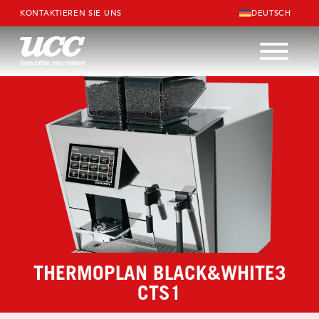
KONTAKTIEREN SIE UNS
DEUTSCH
THERMOPLAN BLACK&WHITE3
CTS1