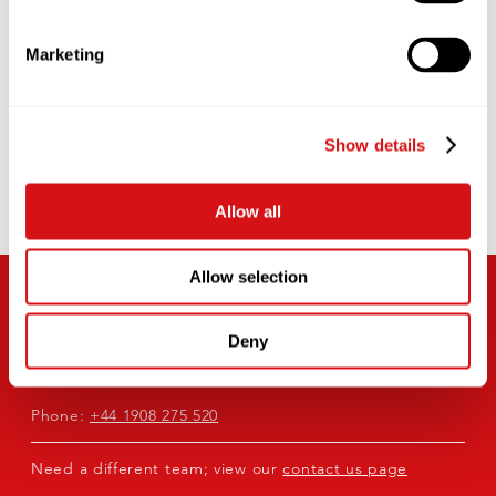
take a look at its key features.
Marketing
LEARN MORE
Show details
Allow all
Allow selection
IT’S TIME WE TALKED
Deny
Call our UK Head Office in Milton Keynes or fill in your
details below*
Phone:
+44 1908 275 520
Need a different team; view our
contact us page