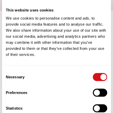
This website uses cookies
We use cookies to personalise content and ads, to
provide social media features and to analyse our traffic.
We also share information about your use of our site with
COFFEEWORKS
our social media, advertising and analytics partners who
may combine it with other information that you’ve
provided to them or that they’ve collected from your use
DATA-DRIVEN APPROACH TO COFFEE
EXCELLENCE
of their services.
We want you to take as much pride in
your coffee as we do. That’s why we’ve
created COFFEEWORKS – a unique and
Consent
simple data-driven approach to coffee
Necessary
Selection
excellence. Its sole purpose is to
ensure you are creating consistently
great coffee, and servings lots of it.
Preferences
Watch the COFFEEWORKS trailer and
take a look at its key features.
Statistics