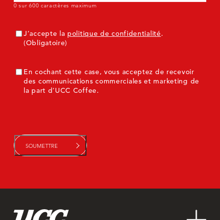
0 sur 600 caractères maximum
Consentement
(Obligatoire)
J’accepte la
politique de confidentialité
.
(Obligatoire)
ConsentementMarketing
En cochant cette case, vous acceptez de recevoir
des communications commerciales et marketing de
la part d’UCC Coffee.