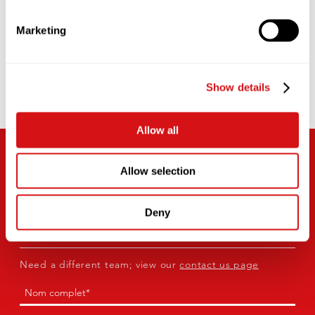
LEARN MORE
Marketing
Show details
Allow all
IT’S TIME WE TALKED
Allow selection
Call our UK Head Office in Milton Keynes or fill in your
details below*
Deny
Phone:
+44 1908 275 520
Need a different team; view our
contact us page
Nom
(Obligatoire)
Première