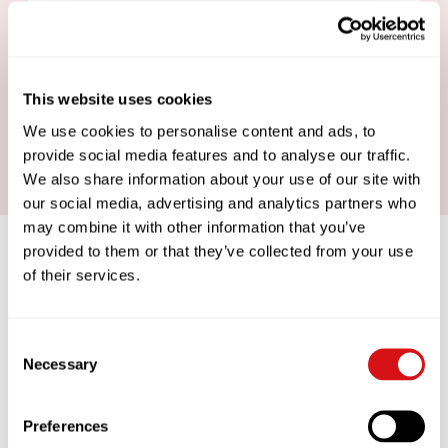
80 litros por hora
Tamaño del lote: 5,7
This website uses cookies
Tiempo de preparación: 4 horas
We use cookies to personalise content and ads, to
Tiempo de mantenimiento: 5-7 minutos
provide social media features and to analyse our traffic.
We also share information about your use of our site with
our social media, advertising and analytics partners who
may combine it with other information that you’ve
provided to them or that they’ve collected from your use
of their services.
COFFEEWORKS
Consent
Necessary
DATA-DRIVEN APPROACH TO COFFEE
Selection
EXCELLENCE
We want you to take as much pride in
Preferences
your coffee as we do. That’s why we’ve