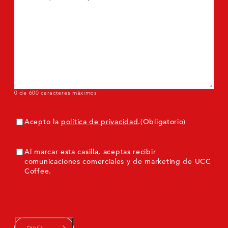
0 de 600 caracteres máximos
Consentimiento
(Obligatorio)
Acepto la
política de privacidad
.
(Obligatorio)
ConsentimientoMarketing
Al marcar esta casilla, aceptas recibir
comunicaciones comerciales y de marketing de UCC
Coffee.