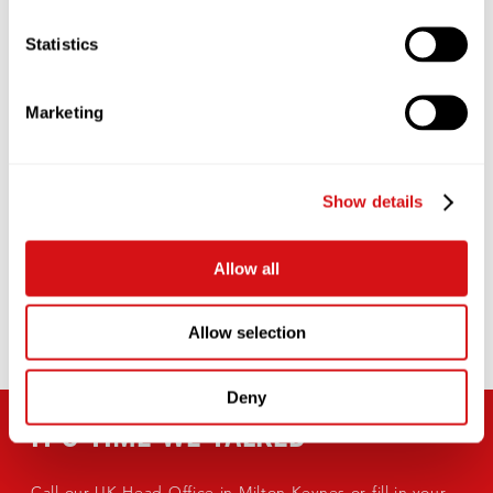
created COFFEEWORKS – a unique and
simple data-driven approach to coffee
Statistics
excellence. Its sole purpose is to
ensure you are creating consistently
great coffee, and servings lots of it.
Marketing
Watch the COFFEEWORKS trailer and
take a look at its key features.
Show details
LEARN MORE
Allow all
Allow selection
Deny
IT’S TIME WE TALKED
Call our UK Head Office in Milton Keynes or fill in your