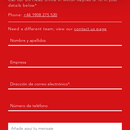
details below*
Phone:
+44 1908 275 520
Need a different team; view our
contact us page
Nombre
(Obligatorio)
Primero
Empresa
(Obligatorio)
Envía
un
correo
electrónico
Teléfono
(Obligatorio)
a
(Obligatorio)
Comentarios
(Obligatorio)