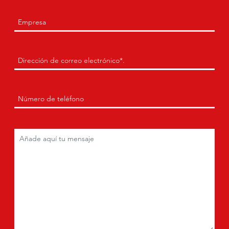
Empresa
(Obligatorio)
Envía
un
correo
electrónico
Teléfono
(Obligatorio)
a
(Obligatorio)
Comentarios
(Obligatorio)