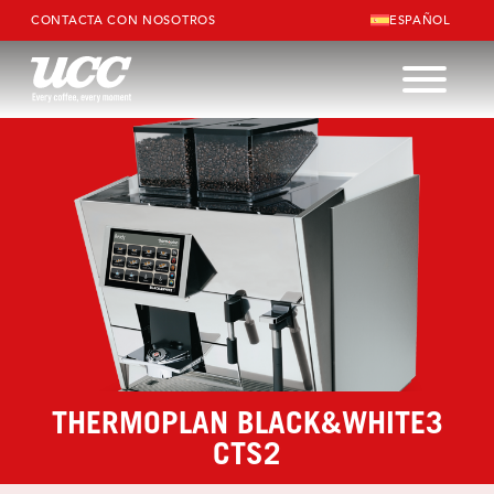
CONTACTA CON NOSOTROS
ESPAÑOL
THERMOPLAN BLACK&WHITE3
CTS2