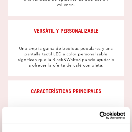
volumen.
VERSÁTIL Y PERSONALIZABLE
Una amplia gama de bebidas populares y una
pantalla táctil LED a color personalizable
significan que la Black&White3 puede ayudarle
a ofrecer la oferta de café completa.
CARACTERÍSTICAS PRINCIPALES
Limpieza automatizada, diseño modular
intercambiable, tecnología de ‘ahorro de
energía’ que reduce costes, fabricado en Suiza
y lanza de vapor de tacto frío.