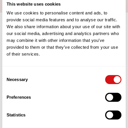
This website uses cookies
We use cookies to personalise content and ads, to
provide social media features and to analyse our traffic.
We also share information about your use of our site with
our social media, advertising and analytics partners who
COFFEEWORKS
may combine it with other information that you’ve
provided to them or that they’ve collected from your use
of their services.
DATA-DRIVEN APPROACH TO COFFEE
EXCELLENCE
We want you to take as much pride in
Consent
your coffee as we do. That’s why we’ve
Necessary
Selection
created COFFEEWORKS – a unique and
simple data-driven approach to coffee
excellence. Its sole purpose is to
ensure you are creating consistently
Preferences
great coffee, and servings lots of it.
Watch the COFFEEWORKS trailer and
Statistics
take a look at its key features.