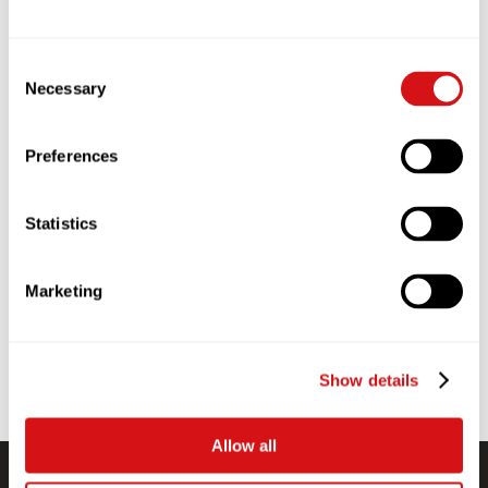
KOFFIE CARRIÈRES BIJ UCC
Consent
Necessary
Selection
Word lid van het meest getalenteerde team in de
sector!
Preferences
UCC-medewerkers zijn toegewijd aan het effectief en
ethisch bedienen van klanten door de juiste dingen op
de juiste manier te doen.
Statistics
Ons bedrijf floreert met een toegewijd team dat de
motor is achter ons succes. We geven prioriteit aan
Marketing
duidelijke doelen, waarderen de inbreng van
werknemers en koesteren een leuke en flexibele
omgeving.
Show details
BEKIJK VACATURES
Allow all