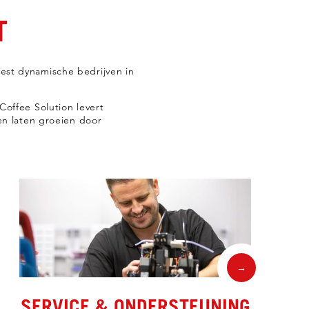
T
eest dynamische bedrijven in
offee Solution levert
en laten groeien door
→
SERVICE & ONDERSTEUNING