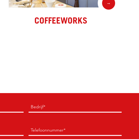
→
COFFEEWORKS
Bedrijf
(Verplicht)
Telefoon
(Verplicht)