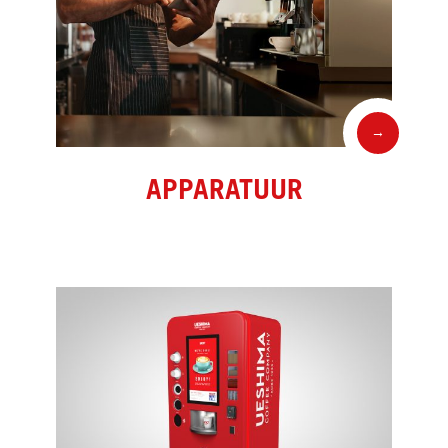
→
APPARATUUR