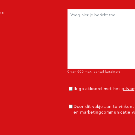
Reacties
(Verplicht)
na
0 van 600 max. aantal karakters
Toestemming
(Verplicht)
Ik ga akkoord met het
privac
ToestemmingMarketing
Door dit vakje aan te vinke
en marketingcommunicatie v