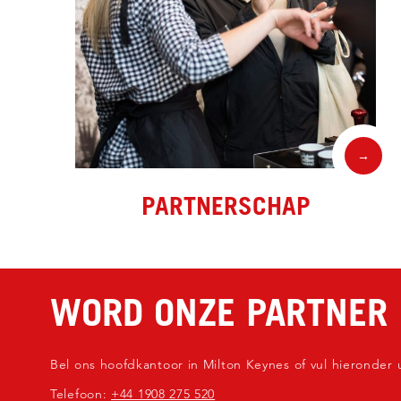
→
PARTNERSCHAP
WORD ONZE PARTNER
Bel ons hoofdkantoor in Milton Keynes of vul hieronder
Telefoon:
+44 1908 275 520