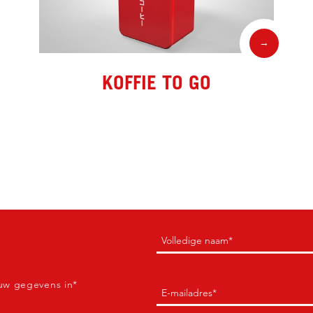
→
KOFFIE TO GO
Naam
(Verplicht)
Eerste
 uw gegevens in*
E-
mail
(Verplicht)