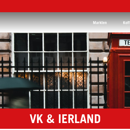
Markten
Koff
VK & IERLAND