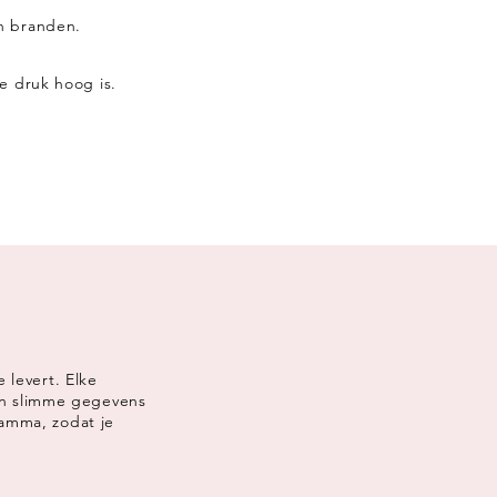
en branden.
e druk hoog is.
e levert. Elke
an slimme gegevens
amma, zodat je