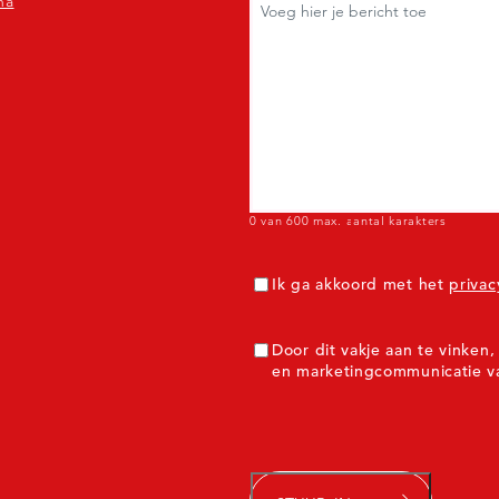
na
0 van 600 max. aantal karakters
Toestemming
(Verplicht)
Ik ga akkoord met het
privac
ToestemmingMarketing
Door dit vakje aan te vinke
en marketingcommunicatie v