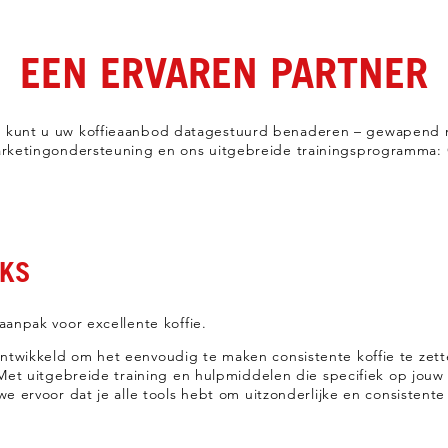
EEN ERVAREN PARTNER
kunt u uw koffieaanbod datagestuurd benaderen – gewapend m
arketingondersteuning en ons uitgebreide trainingsprogramm
KS
anpak voor excellente koffie.
wikkeld om het eenvoudig te maken consistente koffie te zett
Met uitgebreide training en hulpmiddelen die specifiek op jouw b
 ervoor dat je alle tools hebt om uitzonderlijke en consistente 