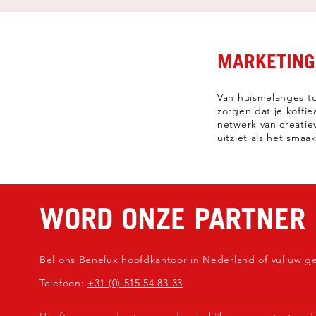
MARKETING
Van huismelanges t
zorgen dat je koff
netwerk van creatie
uitziet als het smaa
WORD ONZE PARTNER
Bel ons Benelux hoofdkantoor in Nederland of vul uw g
Telefoon:
+31 (0) 515 54 83 33