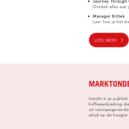
Journey Through 
Ontdek alles wat 
Manager Kritiek
Leer hoe je het be
LEES MEER
MARKTONDE
Inzicht in je publie
koffieaanbieding di
uit toonaangevende
altijd op de hoogte