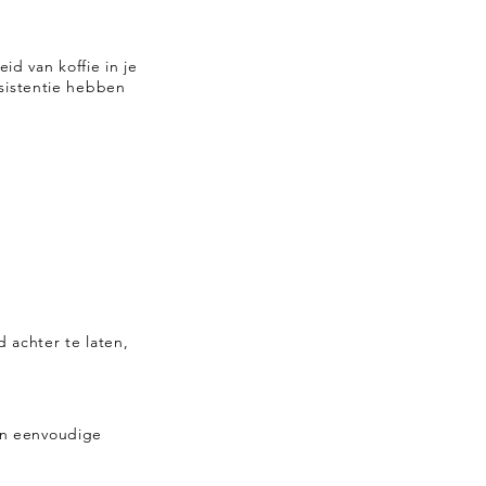
d van koffie in je
nsistentie hebben
achter te laten,
en eenvoudige