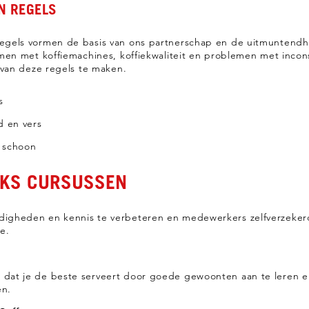
N REGELS
gels vormen de basis van ons partnerschap en de uitmuntendhei
emen met koffiemachines, koffiekwaliteit en problemen met inco
n van deze regels te maken.
s
d en vers
 schoon
KS CURSUSSEN
igheden en kennis te verbeteren en medewerkers zelfverzekerd 
e.
n dat je de beste serveert door goede gewoonten aan te leren 
en.