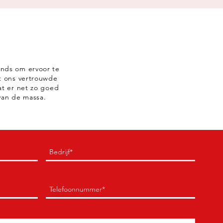
nds om ervoor te
t ons vertrouwde
at er net zo goed
 van de massa.
Bedrijf
(Verplicht)
Telefoon
(Verplicht)