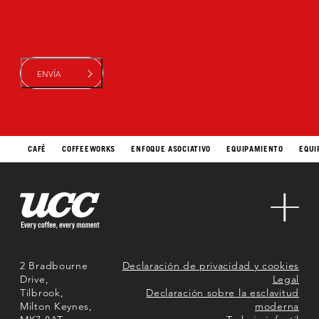
CAFÉ
COFFEEWORKS
ENFOQUE ASOCIATIVO
EQUIPAMIENTO
EQUI
Contacta con nosotros
Quiénes somos
Sostenibilidad
Mercados
2 Bradbourne
Declaración de privacidad y cookies
Drive,
Legal
Tilbrook,
Declaración sobre la esclavitud
Milton Keynes,
moderna