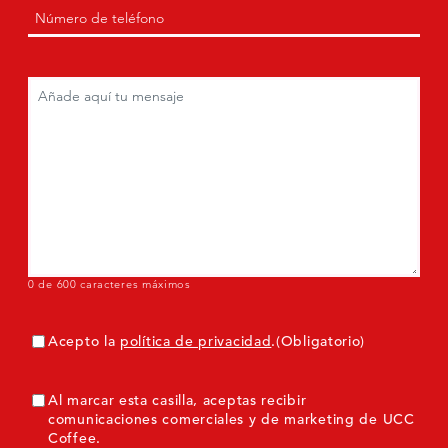
Teléfono
(Obligatorio)
a
(Obligatorio)
Comentarios
(Obligatorio)
0 de 600 caracteres máximos
Consentimiento
(Obligatorio)
Acepto la
política de privacidad
.
(Obligatorio)
ConsentimientoMarketing
Al marcar esta casilla, aceptas recibir
comunicaciones comerciales y de marketing de UCC
Coffee.