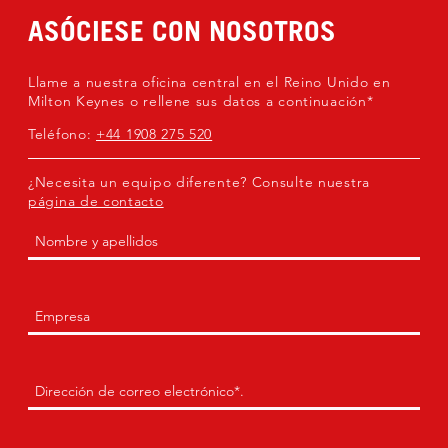
ASÓCIESE CON NOSOTROS
Llame a nuestra oficina central en el Reino Unido en
Milton Keynes o rellene sus datos a continuación*
Teléfono:
+44 1908 275 520
¿Necesita un equipo diferente? Consulte nuestra
página de contacto
Nombre
(Obligatorio)
Primero
Empresa
(Obligatorio)
Envía
un
correo
electrónico