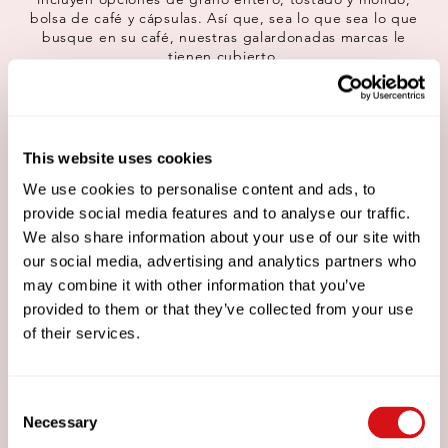
bolsa de café y cápsulas. Así que, sea lo que sea lo que
busque en su café, nuestras galardonadas marcas le
tienen cubierto.
This website uses cookies
We use cookies to personalise content and ads, to
provide social media features and to analyse our traffic.
We also share information about your use of our site with
our social media, advertising and analytics partners who
UESHIMA
may combine it with other information that you’ve
Desde nuestros humildes comienzos en Kobe, Japón,
provided to them or that they’ve collected from your use
en 1933, Ueshima Coffee Company ha estado
of their services.
destilando la cultura japonesa de la artesanía en cada
taza de café. Los granos de alta calidad se llevan en un
viaje desde la semilla hasta el sorbo y se tuestan con
precisión bajo la atenta mirada de nuestros maestros
Consent
japoneses del café para obtener un sabor distintivo y
Necessary
Selection
excepcional. El café número 1 de Japón, ahora