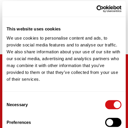
This website uses cookies
We use cookies to personalise content and ads, to
provide social media features and to analyse our traffic.
We also share information about your use of our site with
our social media, advertising and analytics partners who
SOLICITAR AHORA
may combine it with other information that you’ve
provided to them or that they’ve collected from your use
of their services.
Aquí es donde se unen las personas con más talento
del sector para desarrollar y ofrecer nuevas
experiencias de café.
Consent
Nombre
(Obligatorio)
Necessary
Selection
Primero
Preferences
Empresa
(Obligatorio)